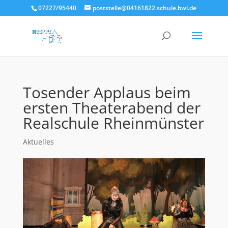
07227/95440
poststelle@04161822.schule.bwl.de
Tosender Applaus beim
ersten Theaterabend der
Realschule Rheinmünster
Aktuelles