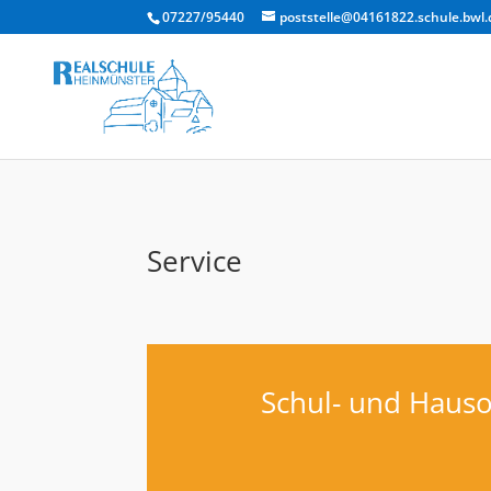
07227/95440
poststelle@04161822.schule.bwl.
Service
Schul- und Haus