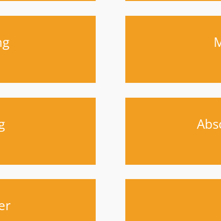
ng
M
g
Abs
er