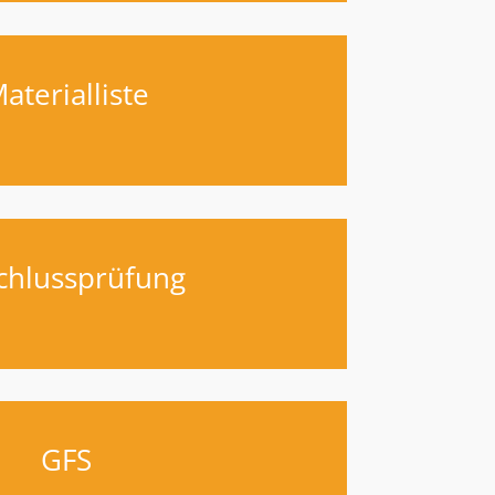
aterialliste
chlussprüfung
GFS