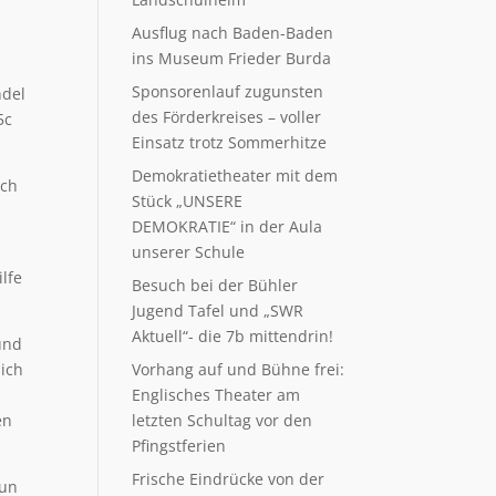
Ausflug nach Baden-Baden
ins Museum Frieder Burda
Sponsorenlauf zugunsten
ndel
des Förderkreises – voller
5c
Einsatz trotz Sommerhitze
Demokratietheater mit dem
ach
Stück „UNSERE
DEMOKRATIE“ in der Aula
unserer Schule
lfe
Besuch bei der Bühler
Jugend Tafel und „SWR
Aktuell“- die 7b mittendrin!
und
sich
Vorhang auf und Bühne frei:
Englisches Theater am
en
letzten Schultag vor den
Pfingstferien
Frische Eindrücke von der
Fun