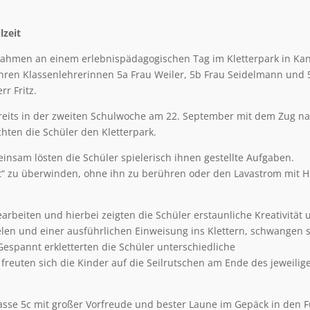
lzeit
 nahmen an einem erlebnispädagogischen Tag im Kletterpark in Ka
n ihren Klassenlehrerinnen 5a Frau Weiler, 5b Frau Seidelmann und 
r Fritz.
reits in der zweiten Schulwoche am 22. September mit dem Zug n
hten die Schüler den Kletterpark.
nsam lösten die Schüler spielerisch ihnen gestellte Aufgaben.
“ zu überwinden, ohne ihn zu berühren oder den Lavastrom mit Hi
rbeiten und hierbei zeigten die Schüler erstaunliche Kreativität 
len und einer ausführlichen Einweisung ins Klettern, schwangen 
Gespannt erkletterten die Schüler unterschiedliche
freuten sich die Kinder auf die Seilrutschen am Ende des jeweilig
asse 5c mit großer Vorfreude und bester Laune im Gepäck in den 