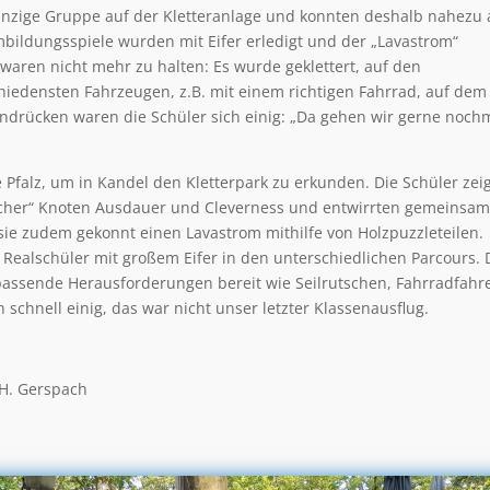
einzige Gruppe auf der Kletteranlage und konnten deshalb nahezu 
bildungsspiele wurden mit Eifer erledigt und der „Lavastrom“
 waren nicht mehr zu halten: Es wurde geklettert, auf den
hiedensten Fahrzeugen, z.B. mit einem richtigen Fahrrad, auf dem
Eindrücken waren die Schüler sich einig: „Da gehen wir gerne noch
e Pfalz, um in Kandel den Kletterpark zu erkunden. Die Schüler zei
cher“ Knoten Ausdauer und Cleverness und entwirrten gemeinsam
 sie zudem gekonnt einen Lavastrom mithilfe von Holzpuzzleteilen.
 Realschüler mit großem Eifer in den unterschiedlichen Parcours. 
e passende Herausforderungen bereit wie Seilrutschen, Fahrradfahr
 schnell einig, das war nicht unser letzter Klassenausflug.
 H. Gerspach