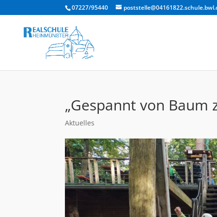
07227/95440
poststelle@04161822.schule.bwl.
„Gespannt von Baum 
Aktuelles