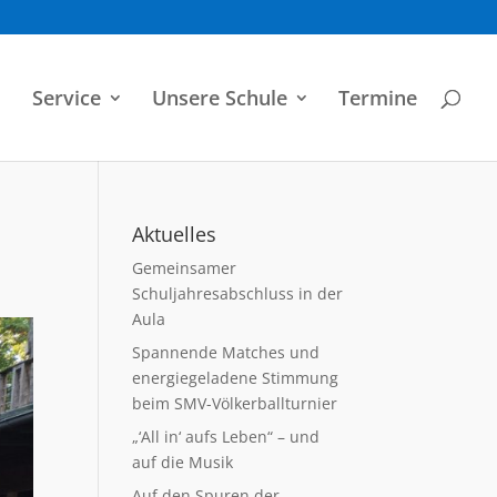
Service
Unsere Schule
Termine
Aktuelles
Gemeinsamer
Schuljahresabschluss in der
Aula
Spannende Matches und
energiegeladene Stimmung
beim SMV-Völkerballturnier
„‘All in‘ aufs Leben“ – und
auf die Musik
Auf den Spuren der