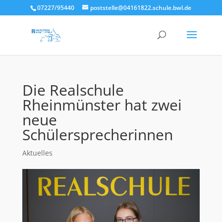
07227/95440
poststelle@04161822.schule.bwl.de
Die Realschule
Rheinmünster hat zwei
neue
Schülersprecherinnen
Aktuelles