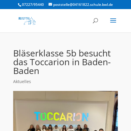
07227/95440
poststelle@04161822.schule.bwl.de
Bläserklasse 5b besucht
das Toccarion in Baden-
Baden
Aktuelles