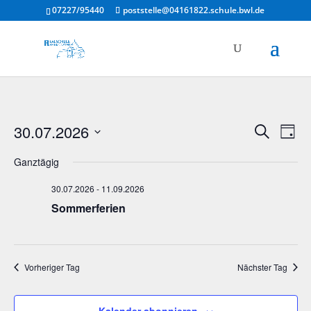
07227/95440
poststelle@04161822.schule.bwl.de
Verans
Ver
30.07.2026
Suche
Tag
Ans
Suche
Datum
Nav
und
Ganztägig
wählen.
Ansich
30.07.2026
-
11.09.2026
Naviga
Sommerferien
Vorheriger Tag
Nächster Tag