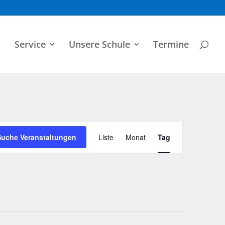
Service
Unsere Schule
Termine
Veranstaltung
Ansichten-
Suche Veranstaltungen
Liste
Monat
Tag
Navigation