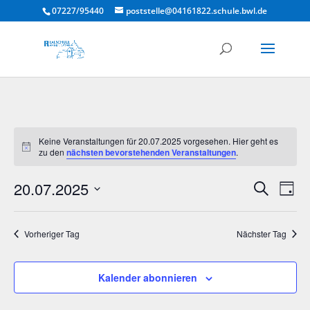
07227/95440
poststelle@04161822.schule.bwl.de
Keine Veranstaltungen für 20.07.2025 vorgesehen. Hier geht es
Hinweis
zu den
nächsten bevorstehenden Veranstaltungen
.
Verans
Ver
20.07.2025
Suche
Tag
Ans
Suche
Datum
Nav
und
wählen.
Vorheriger Tag
Nächster Tag
Ansich
Naviga
Kalender abonnieren