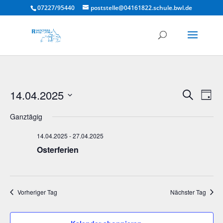
07227/95440
poststelle@04161822.schule.bwl.de
Verans
Ver
14.04.2025
Suche
Tag
Ans
Suche
Datum
Nav
und
Ganztägig
wählen.
Ansich
14.04.2025
-
27.04.2025
Naviga
Osterferien
Vorheriger Tag
Nächster Tag