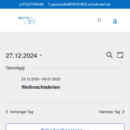
07227/95440
poststelle@04161822.schule.bwl.de
Verans
Ver
27.12.2024
Suche
Tag
Ans
Suche
Datum
Nav
und
Ganztägig
wählen.
Ansich
23.12.2024
-
06.01.2025
Naviga
Weihnachtsferien
Vorheriger Tag
Nächster Tag