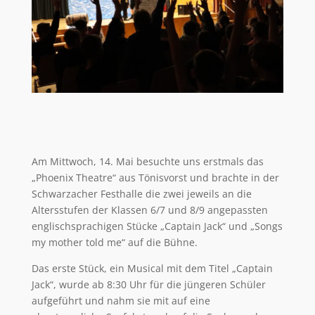
Am Mittwoch, 14. Mai besuchte uns erstmals das
„Phoenix Theatre“ aus Tönisvorst und brachte in der
Schwarzacher Festhalle die zwei jeweils an die
Altersstufen der Klassen 6/7 und 8/9 angepassten
englischsprachigen Stücke „Captain Jack“ und „Songs
my mother told me“ auf die Bühne.
Das erste Stück, ein Musical mit dem Titel „Captain
Jack“, wurde ab 8:30 Uhr für die jüngeren Schüler
aufgeführt und nahm sie mit auf eine