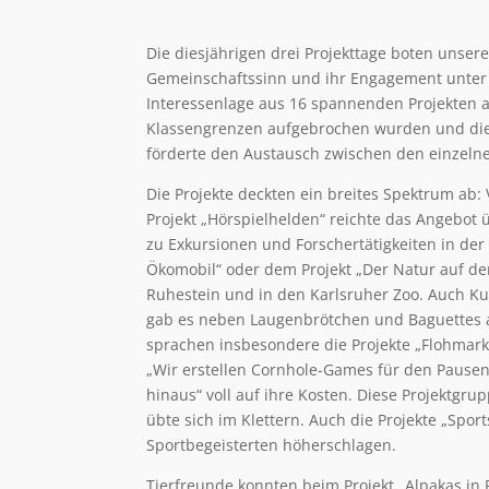
Die diesjährigen drei Projekttage boten unsere
Gemeinschaftssinn und ihr Engagement unter Be
Interessenlage aus 16 spannenden Projekten a
Klassengrenzen aufgebrochen wurden und die
förderte den Austausch zwischen den einzelne
Die Projekte deckten ein breites Spektrum ab:
Projekt „Hörspielhelden“ reichte das Angebot 
zu Exkursionen und Forschertätigkeiten in de
Ökomobil“ oder dem Projekt „Der Natur auf de
Ruhestein und in den Karlsruher Zoo. Auch Ku
gab es neben Laugenbrötchen und Baguettes a
sprachen insbesondere die Projekte „Flohmark
„Wir erstellen Cornhole-Games für den Pause
hinaus“ voll auf ihre Kosten. Diese Projektgru
übte sich im Klettern. Auch die Projekte „Spo
Sportbegeisterten höherschlagen.
Tierfreunde konnten beim Projekt „Alpakas in