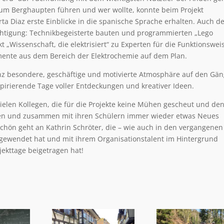
um Berghaupten führen und wer wollte, konnte beim Projekt
a Diaz erste Einblicke in die spanische Sprache erhalten. Auch d
chtigung: Technikbegeisterte bauten und programmierten „Lego
„Wissenschaft, die elektrisiert“ zu Experten für die Funktionswei
mente aus dem Bereich der Elektrochemie auf dem Plan.
anz besondere, geschäftige und motivierte Atmosphäre auf den Gä
pirierende Tage voller Entdeckungen und kreativer Ideen.
vielen Kollegen, die für die Projekte keine Mühen gescheut und de
ssen und zusammen mit ihren Schülern immer wieder etwas Neues
hön geht an Kathrin Schröter, die – wie auch in den vergangenen
ufgewendet hat und mit ihrem Organisationstalent im Hintergrund
ekttage beigetragen hat!