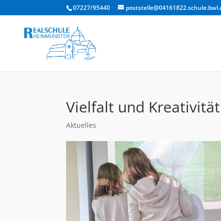
07227/95440
poststelle@04161822.schule.bwl.
Vielfalt und Kreativitä
Aktuelles