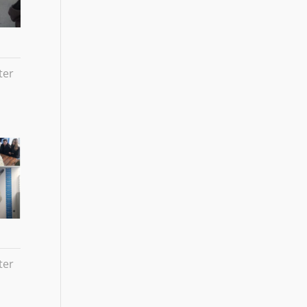
ter
ter