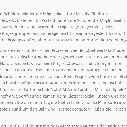
n Schülern wieder die Möglichkeit, ihre Kreativität, ihren
weis zu stellen. Im Vorfeld hatten die Schüler die Möglichkeit, 
uszuwählen. Dabei waren die Projekttage so gestaltet, dass
 Projektgruppen auch altersgemischt zusammengestellt waren. Di
n Jahrgangsstufen, aber auch das Miteinander und die Teamfähigk
 Von kreativ-schöpferischen Projekten wie der „Gießwerkstatt“ ode
über musikalische Angebote wie „gemeinsam Gitarre spielen“ bis h
r Natur, beispielsweise beim Projekt „Gewässerforschung mit dem
r Spur“. Letzteres lockte mit Exkursionen zum Naturparkzentrum
linarik-Fans kamen nicht zu kurz: Beim Projekt „Vom Korn zum Bro
uch wahrhaftige Foccacia-Kunst zu erlernen. Den Gemeinschaftss
t für unsere Partnerschule“, „L.A.M.A und andere Mitmach-Spiele“
nhof“ an. Sportfreunde kamen beim Kletterprojekt „Knoten und ho
ppe besuchte an einem Tag die Kletterhalle „The Rock“ in Karlsruh
rtspiele rund um den Ball“ und „Trendsportarten“ ließen die Herzen
 Peru“ auf Tuchfühlung mit dem wichtigsten Nutztier der Anden g