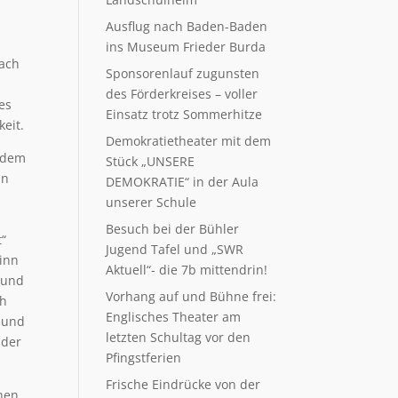
Ausflug nach Baden-Baden
ins Museum Frieder Burda
nach
Sponsorenlauf zugunsten
des Förderkreises – voller
es
Einsatz trotz Sommerhitze
eit.
Demokratietheater mit dem
r dem
Stück „UNSERE
in
DEMOKRATIE“ in der Aula
unserer Schule
Besuch bei der Bühler
t“
Jugend Tafel und „SWR
inn
Aktuell“- die 7b mittendrin!
 und
Vorhang auf und Bühne frei:
ch
Englisches Theater am
e und
letzten Schultag vor den
 der
Pfingstferien
Frische Eindrücke von der
ehen