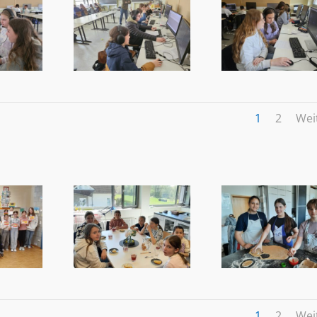
1
2
Wei
1
2
Wei