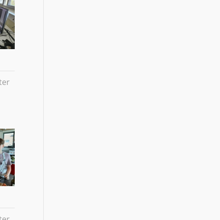
ter
ter