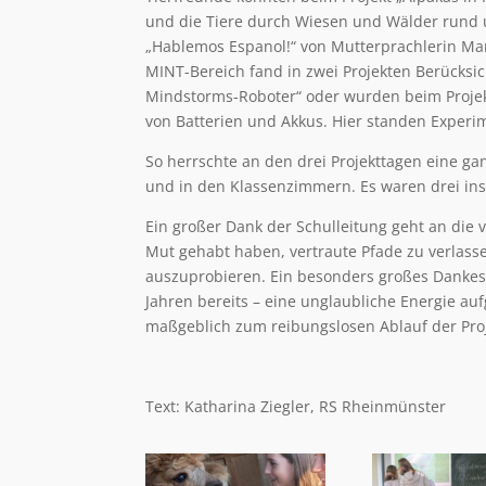
und die Tiere durch Wiesen und Wälder rund 
„Hablemos Espanol!“ von Mutterprachlerin Mart
MINT-Bereich fand in zwei Projekten Berücksi
Mindstorms-Roboter“ oder wurden beim Projekt 
von Batterien und Akkus. Hier standen Experi
So herrschte an den drei Projekttagen eine g
und in den Klassenzimmern. Es waren drei ins
Ein großer Dank der Schulleitung geht an die 
Mut gehabt haben, vertraute Pfade zu verla
auszuprobieren. Ein besonders großes Dankesc
Jahren bereits – eine unglaubliche Energie a
maßgeblich zum reibungslosen Ablauf der Proj
Text: Katharina Ziegler, RS Rheinmünster