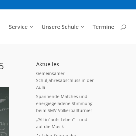
Service
Unsere Schule
Termine
25
Aktuelles
Gemeinsamer
Schuljahresabschluss in der
Aula
Spannende Matches und
energiegeladene Stimmung
beim SMV-Völkerballturnier
„‘All in‘ aufs Leben“ – und
auf die Musik
Auf den Spuren der