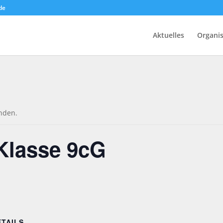
de
Aktuelles
Organis
unden.
 Klasse 9cG
ETAILS