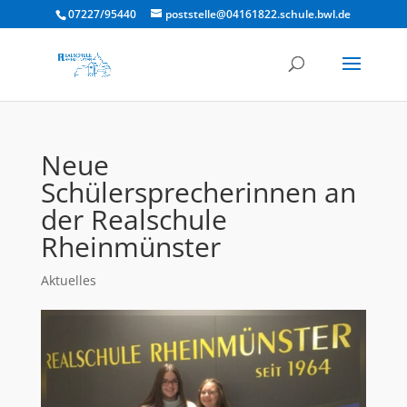
07227/95440
poststelle@04161822.schule.bwl.de
Neue
Schülersprecherinnen an
der Realschule
Rheinmünster
Aktuelles