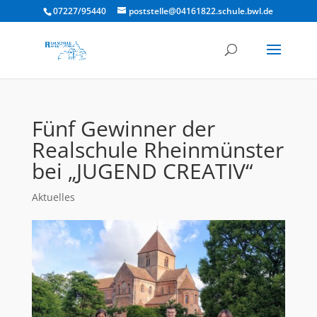
07227/95440
poststelle@04161822.schule.bwl.de
Fünf Gewinner der
Realschule Rheinmünster
bei „JUGEND CREATIV“
Aktuelles