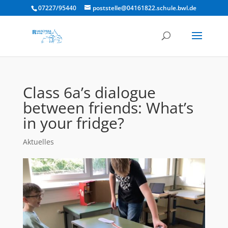
07227/95440
poststelle@04161822.schule.bwl.de
Class 6a’s dialogue
between friends: What’s
in your fridge?
Aktuelles