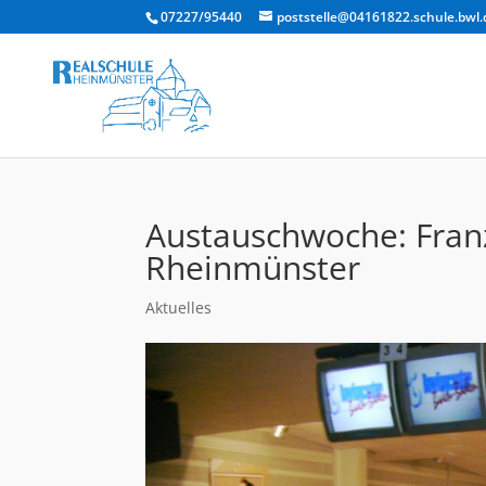
07227/95440
poststelle@04161822.schule.bwl.
Austauschwoche: Franz
Rheinmünster
Aktuelles