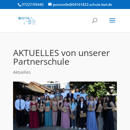
07227/95440
poststelle@04161822.schule.bwl.de
AKTUELLES von unserer
Partnerschule
Aktuelles