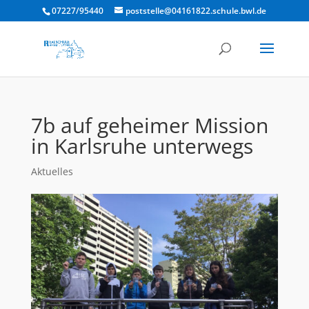
07227/95440
poststelle@04161822.schule.bwl.de
7b auf geheimer Mission
in Karlsruhe unterwegs
Aktuelles